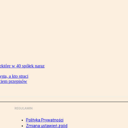
ektóre w 40 spółek naraz
ta, a kto straci
ęciem przepisów
REGULAMIN
Polityka Prywatności
Zmiana ustawień zgód