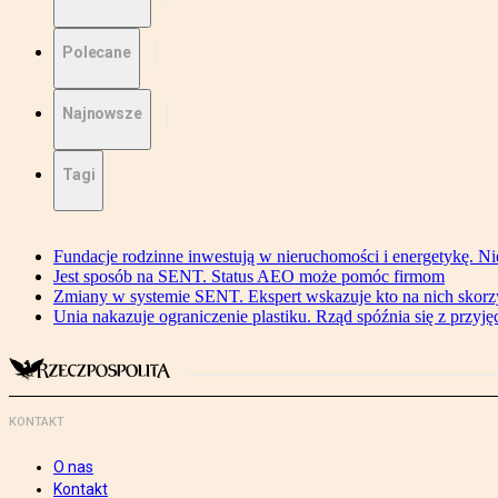
Polecane
Najnowsze
Tagi
Fundacje rodzinne inwestują w nieruchomości i energetykę. Ni
Jest sposób na SENT. Status AEO może pomóc firmom
Zmiany w systemie SENT. Ekspert wskazuje kto na nich skorzys
Unia nakazuje ograniczenie plastiku. Rząd spóźnia się z przyj
KONTAKT
O nas
Kontakt