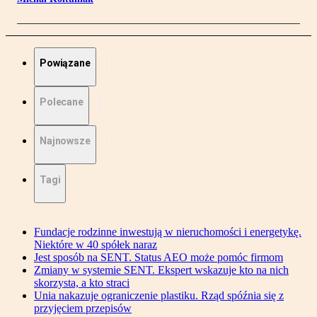
Powiązane
Polecane
Najnowsze
Tagi
Fundacje rodzinne inwestują w nieruchomości i energetykę.
Niektóre w 40 spółek naraz
Jest sposób na SENT. Status AEO może pomóc firmom
Zmiany w systemie SENT. Ekspert wskazuje kto na nich
skorzysta, a kto straci
Unia nakazuje ograniczenie plastiku. Rząd spóźnia się z
przyjęciem przepisów