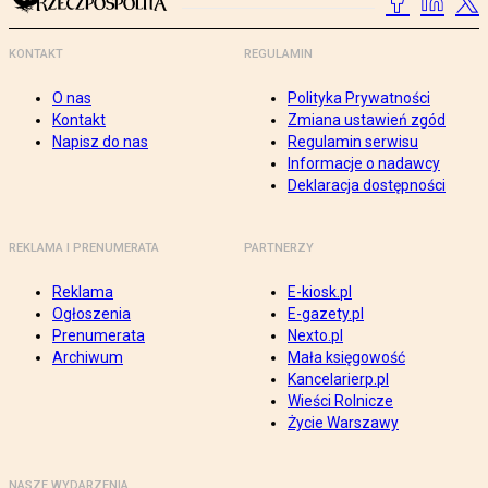
KONTAKT
REGULAMIN
O nas
Polityka Prywatności
Kontakt
Zmiana ustawień zgód
Napisz do nas
Regulamin serwisu
Informacje o nadawcy
Deklaracja dostępności
REKLAMA I PRENUMERATA
PARTNERZY
Reklama
E-kiosk.pl
Ogłoszenia
E-gazety.pl
Prenumerata
Nexto.pl
Archiwum
Mała księgowość
Kancelarierp.pl
Wieści Rolnicze
Życie Warszawy
NASZE WYDARZENIA