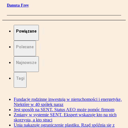
Danuta Frey
Powiązane
Polecane
Najnowsze
Tagi
Fundacje rodzinne inwestują w nieruchomości i energetykę.
Niektóre w 40 spółek naraz
Jest sposób na SENT. Status AEO może pomóc firmom
Zmiany w systemie SENT. Ekspert wskazuje kto na nich
skorzysta, a kto straci
Unia nakazuje ograniczenie plastiku. Rząd spóźnia się z