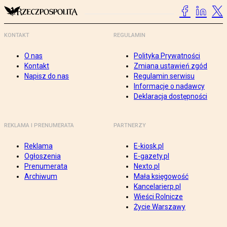
KONTAKT
REGULAMIN
O nas
Polityka Prywatności
Kontakt
Zmiana ustawień zgód
Napisz do nas
Regulamin serwisu
Informacje o nadawcy
Deklaracja dostępności
REKLAMA I PRENUMERATA
PARTNERZY
Reklama
E-kiosk.pl
Ogłoszenia
E-gazety.pl
Prenumerata
Nexto.pl
Archiwum
Mała księgowość
Kancelarierp.pl
Wieści Rolnicze
Życie Warszawy