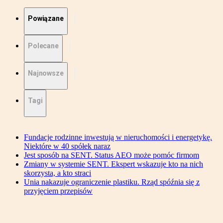
Powiązane
Polecane
Najnowsze
Tagi
Fundacje rodzinne inwestują w nieruchomości i energetykę.
Niektóre w 40 spółek naraz
Jest sposób na SENT. Status AEO może pomóc firmom
Zmiany w systemie SENT. Ekspert wskazuje kto na nich
skorzysta, a kto straci
Unia nakazuje ograniczenie plastiku. Rząd spóźnia się z
przyjęciem przepisów