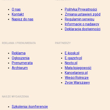
O nas
Polityka Prywatności
Kontakt
Zmiana ustawień zgód
Napisz do nas
Regulamin serwisu
Informacje o nadawcy
Deklaracja dostępności
REKLAMA I PRENUMERATA
PARTNERZY
Reklama
E-kiosk.pl
Ogłoszenia
E-gazety.pl
Prenumerata
Nexto.pl
Archiwum
Mała księgowość
Kancelarierp.pl
Wieści Rolnicze
Życie Warszawy
NASZE WYDARZENIA
Szkolenia i konferencje