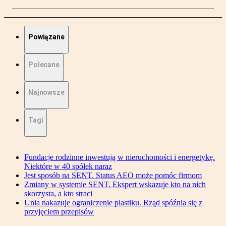
Powiązane
Polecane
Najnowsze
Tagi
Fundacje rodzinne inwestują w nieruchomości i energetykę.
Niektóre w 40 spółek naraz
Jest sposób na SENT. Status AEO może pomóc firmom
Zmiany w systemie SENT. Ekspert wskazuje kto na nich
skorzysta, a kto straci
Unia nakazuje ograniczenie plastiku. Rząd spóźnia się z
przyjęciem przepisów