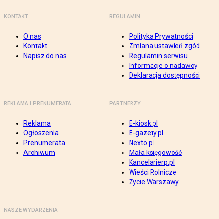
KONTAKT
REGULAMIN
O nas
Polityka Prywatności
Kontakt
Zmiana ustawień zgód
Napisz do nas
Regulamin serwisu
Informacje o nadawcy
Deklaracja dostępności
REKLAMA I PRENUMERATA
PARTNERZY
Reklama
E-kiosk.pl
Ogłoszenia
E-gazety.pl
Prenumerata
Nexto.pl
Archiwum
Mała księgowość
Kancelarierp.pl
Wieści Rolnicze
Życie Warszawy
NASZE WYDARZENIA