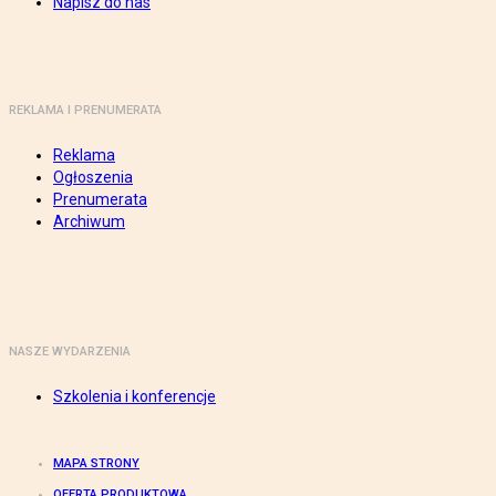
Napisz do nas
REKLAMA I PRENUMERATA
Reklama
Ogłoszenia
Prenumerata
Archiwum
NASZE WYDARZENIA
Szkolenia i konferencje
MAPA STRONY
OFERTA PRODUKTOWA