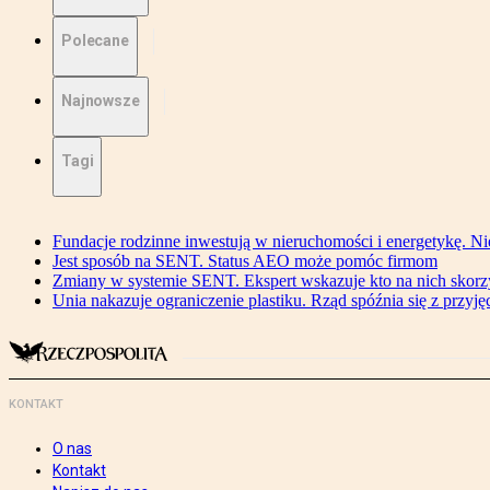
Polecane
Najnowsze
Tagi
Fundacje rodzinne inwestują w nieruchomości i energetykę. Ni
Jest sposób na SENT. Status AEO może pomóc firmom
Zmiany w systemie SENT. Ekspert wskazuje kto na nich skorzys
Unia nakazuje ograniczenie plastiku. Rząd spóźnia się z przyj
KONTAKT
O nas
Kontakt