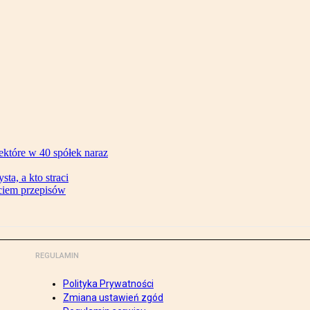
ektóre w 40 spółek naraz
ta, a kto straci
ęciem przepisów
REGULAMIN
Polityka Prywatności
Zmiana ustawień zgód