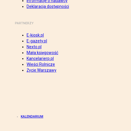
Informacje o nadawcy
Deklaracja dostępności
PARTNERZY
E-kiosk.pl
E-gazety.pl
Nexto.pl
Mała księgowość
Kancelarierp.pl
Wieści Rolnicze
Życie Warszawy
KALENDARIUM