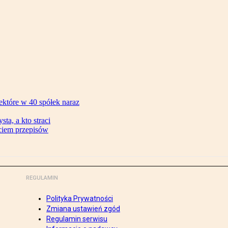
ektóre w 40 spółek naraz
ta, a kto straci
ęciem przepisów
REGULAMIN
Polityka Prywatności
Zmiana ustawień zgód
Regulamin serwisu