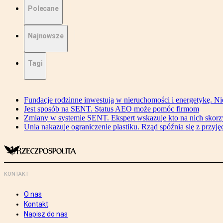
Polecane
Najnowsze
Tagi
Fundacje rodzinne inwestują w nieruchomości i energetykę. Ni
Jest sposób na SENT. Status AEO może pomóc firmom
Zmiany w systemie SENT. Ekspert wskazuje kto na nich skorzys
Unia nakazuje ograniczenie plastiku. Rząd spóźnia się z przyj
KONTAKT
O nas
Kontakt
Napisz do nas