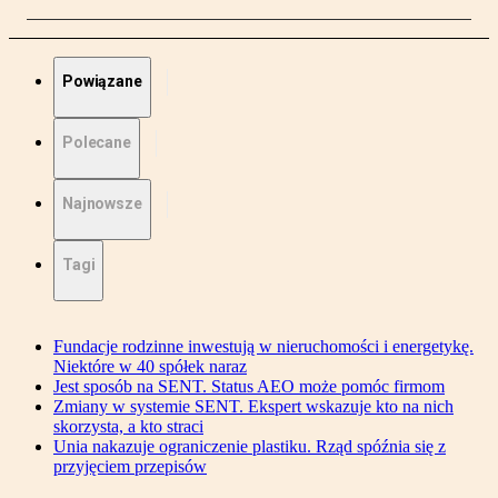
Powiązane
Polecane
Najnowsze
Tagi
Fundacje rodzinne inwestują w nieruchomości i energetykę.
Niektóre w 40 spółek naraz
Jest sposób na SENT. Status AEO może pomóc firmom
Zmiany w systemie SENT. Ekspert wskazuje kto na nich
skorzysta, a kto straci
Unia nakazuje ograniczenie plastiku. Rząd spóźnia się z
przyjęciem przepisów