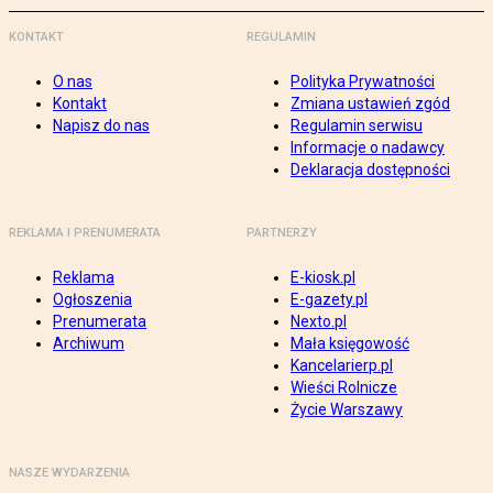
KONTAKT
REGULAMIN
O nas
Polityka Prywatności
Kontakt
Zmiana ustawień zgód
Napisz do nas
Regulamin serwisu
Informacje o nadawcy
Deklaracja dostępności
REKLAMA I PRENUMERATA
PARTNERZY
Reklama
E-kiosk.pl
Ogłoszenia
E-gazety.pl
Prenumerata
Nexto.pl
Archiwum
Mała księgowość
Kancelarierp.pl
Wieści Rolnicze
Życie Warszawy
NASZE WYDARZENIA