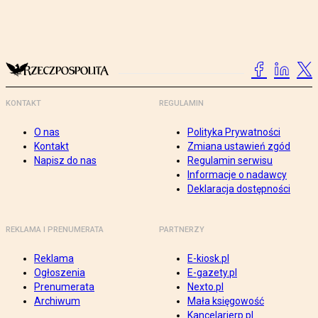
KONTAKT
REGULAMIN
O nas
Polityka Prywatności
Kontakt
Zmiana ustawień zgód
Napisz do nas
Regulamin serwisu
Informacje o nadawcy
Deklaracja dostępności
REKLAMA I PRENUMERATA
PARTNERZY
Reklama
E-kiosk.pl
Ogłoszenia
E-gazety.pl
Prenumerata
Nexto.pl
Archiwum
Mała księgowość
Kancelarierp.pl