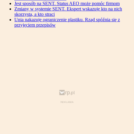
Jest sposób na SENT. Status AEO może pomóc firmom
Zmiany w systemie SENT. Ekspert wskazuje kto na nich
skorzysta, a kto straci
Unia nakazuje ograniczenie plastiku. Rząd spóźnia się z
przyjęciem przepisów