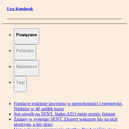
Ewa Konderak
Powiązane
Polecane
Najnowsze
Tagi
Fundacje rodzinne inwestują w nieruchomości i energetykę.
Niektóre w 40 spółek naraz
Jest sposób na SENT. Status AEO może pomóc firmom
Zmiany w systemie SENT. Ekspert wskazuje kto na nich
skorzysta, a kto straci