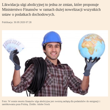
Likwidacja ulgi abolicyjnej to jedna ze zmian, które proponuje
Ministerstwo Finansów w ramach dużej nowelizacji wszystkich
ustaw o podatkach dochodowych.
Publikacja:
30.09.2020 07:28
Foto: W ocenie resortu finansów ulga abolicyjna jest swoistą zachętą dla podatników do emigracji i
zarobkowania poza Polską. Źródło: Adobe Stock