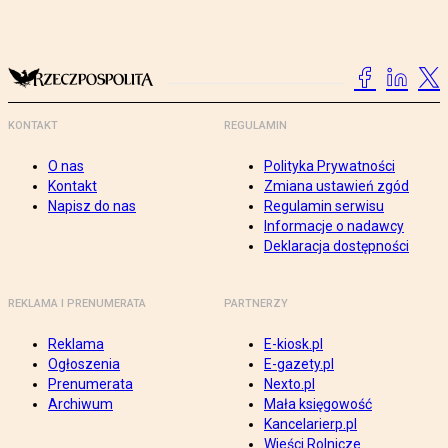
KONTAKT
REGULAMIN
O nas
Polityka Prywatności
Kontakt
Zmiana ustawień zgód
Napisz do nas
Regulamin serwisu
Informacje o nadawcy
Deklaracja dostępności
REKLAMA I PRENUMERATA
PARTNERZY
Reklama
E-kiosk.pl
Ogłoszenia
E-gazety.pl
Prenumerata
Nexto.pl
Archiwum
Mała księgowość
Kancelarierp.pl
Wieści Rolnicze