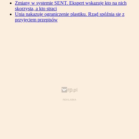
Zmiany w systemie SENT. Ekspert wskazuje kto na nich
skorzysta, a kto straci
Unia nakazuje ograniczenie plastiku. Rząd spóźnia się z
przyjęciem przepisów