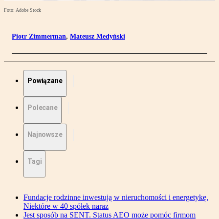
Foto: Adobe Stock
Piotr Zimmerman
,
Mateusz Medyński
Powiązane
Polecane
Najnowsze
Tagi
Fundacje rodzinne inwestują w nieruchomości i energetykę.
Niektóre w 40 spółek naraz
Jest sposób na SENT. Status AEO może pomóc firmom