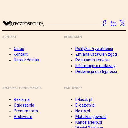
KONTAKT
REGULAMIN
O nas
Polityka Prywatności
Kontakt
Zmiana ustawień zgód
Napisz do nas
Regulamin serwisu
Informacje o nadawcy
Deklaracja dostępności
REKLAMA I PRENUMERATA
PARTNERZY
Reklama
E-kiosk.pl
Ogłoszenia
E-gazety.pl
Prenumerata
Nexto.pl
Archiwum
Mała księgowość
Kancelarierp.pl