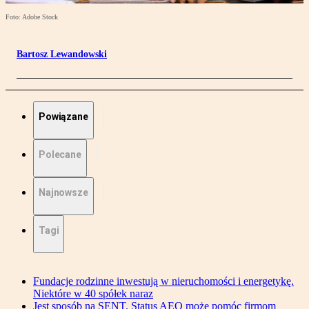
Foto: Adobe Stock
Bartosz Lewandowski
Powiązane
Polecane
Najnowsze
Tagi
Fundacje rodzinne inwestują w nieruchomości i energetykę.
Niektóre w 40 spółek naraz
Jest sposób na SENT. Status AEO może pomóc firmom