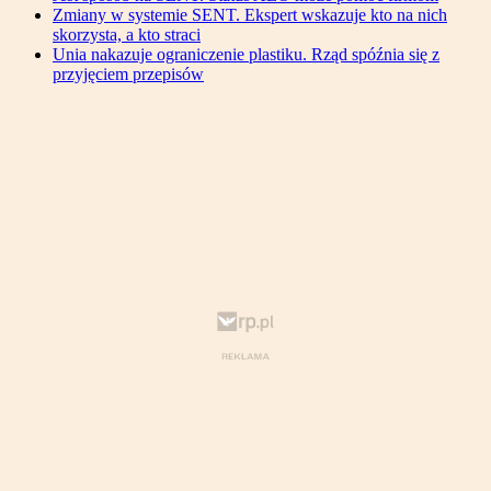
Zmiany w systemie SENT. Ekspert wskazuje kto na nich
skorzysta, a kto straci
Unia nakazuje ograniczenie plastiku. Rząd spóźnia się z
przyjęciem przepisów