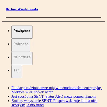
Bartosz Wszeborowski
Powiązane
Polecane
Najnowsze
Tagi
Fundacje rodzinne inwestują w nieruchomości i energetykę.
Niektóre w 40 spółek naraz
Jest sposób na SENT. Status AEO może pomóc firmom
Zmiany w systemie SENT. Ekspert wskazuje kto na nich
skorzysta, a kto straci