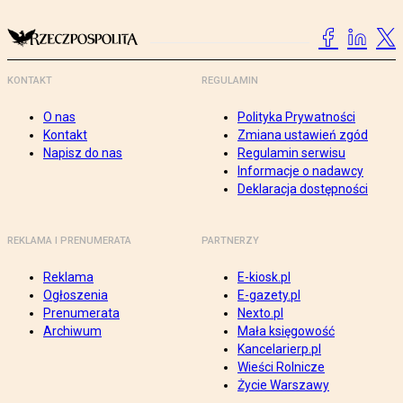
KONTAKT
REGULAMIN
O nas
Polityka Prywatności
Kontakt
Zmiana ustawień zgód
Napisz do nas
Regulamin serwisu
Informacje o nadawcy
Deklaracja dostępności
REKLAMA I PRENUMERATA
PARTNERZY
Reklama
E-kiosk.pl
Ogłoszenia
E-gazety.pl
Prenumerata
Nexto.pl
Archiwum
Mała księgowość
Kancelarierp.pl
Wieści Rolnicze
Życie Warszawy