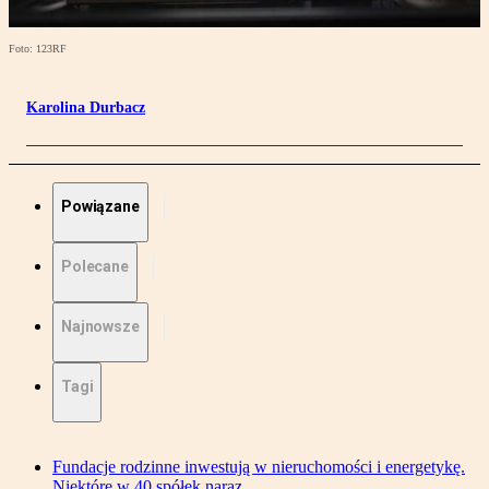
Foto: 123RF
Karolina Durbacz
Powiązane
Polecane
Najnowsze
Tagi
Fundacje rodzinne inwestują w nieruchomości i energetykę.
Niektóre w 40 spółek naraz