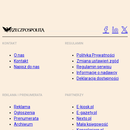
KONTAKT
REGULAMIN
O nas
Polityka Prywatności
Kontakt
Zmiana ustawień zgód
Napisz do nas
Regulamin serwisu
Informacje o nadawcy
Deklaracja dostępności
REKLAMA I PRENUMERATA
PARTNERZY
Reklama
E-kiosk.pl
Ogłoszenia
E-gazety.pl
Prenumerata
Nexto.pl
Archiwum
Mała księgowość