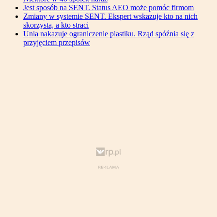
Jest sposób na SENT. Status AEO może pomóc firmom
Zmiany w systemie SENT. Ekspert wskazuje kto na nich
skorzysta, a kto straci
Unia nakazuje ograniczenie plastiku. Rząd spóźnia się z
przyjęciem przepisów