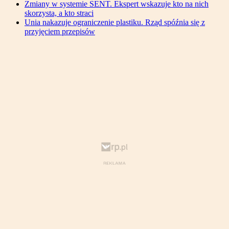
Zmiany w systemie SENT. Ekspert wskazuje kto na nich
skorzysta, a kto straci
Unia nakazuje ograniczenie plastiku. Rząd spóźnia się z
przyjęciem przepisów