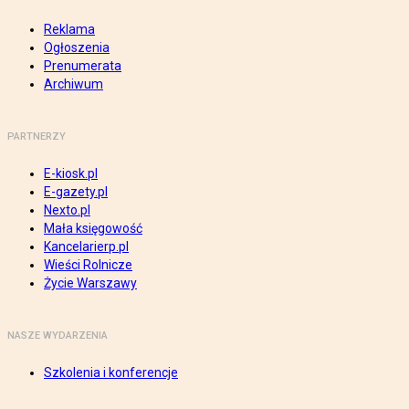
Reklama
Ogłoszenia
Prenumerata
Archiwum
PARTNERZY
E-kiosk.pl
E-gazety.pl
Nexto.pl
Mała księgowość
Kancelarierp.pl
Wieści Rolnicze
Życie Warszawy
NASZE WYDARZENIA
Szkolenia i konferencje