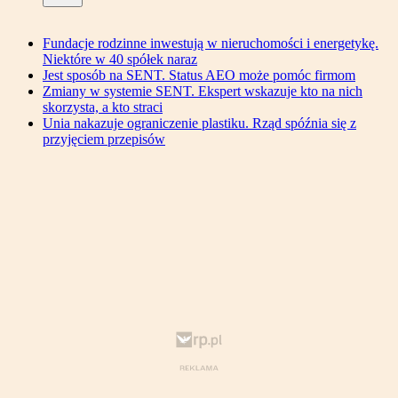
Fundacje rodzinne inwestują w nieruchomości i energetykę.
Niektóre w 40 spółek naraz
Jest sposób na SENT. Status AEO może pomóc firmom
Zmiany w systemie SENT. Ekspert wskazuje kto na nich
skorzysta, a kto straci
Unia nakazuje ograniczenie plastiku. Rząd spóźnia się z
przyjęciem przepisów