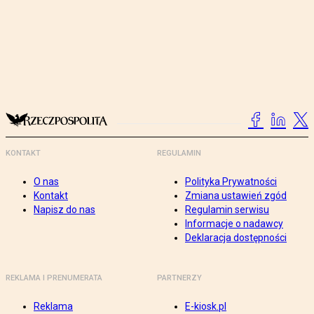
KONTAKT
REGULAMIN
O nas
Polityka Prywatności
Kontakt
Zmiana ustawień zgód
Napisz do nas
Regulamin serwisu
Informacje o nadawcy
Deklaracja dostępności
REKLAMA I PRENUMERATA
PARTNERZY
Reklama
E-kiosk.pl