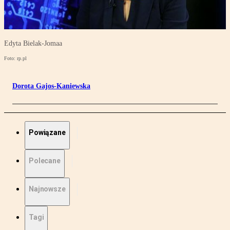
Edyta Bielak-Jomaa
Foto: rp.pl
Dorota Gajos-Kaniewska
Powiązane
Polecane
Najnowsze
Tagi