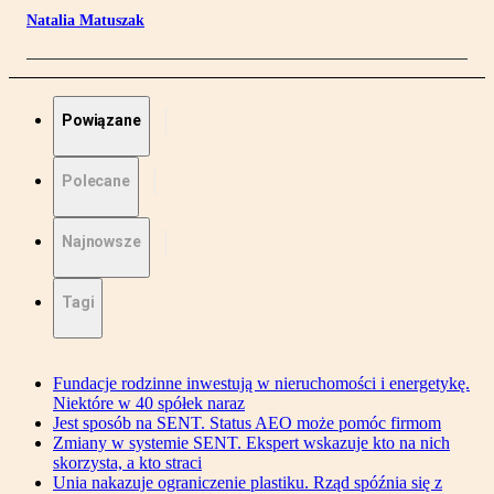
Natalia Matuszak
Powiązane
Polecane
Najnowsze
Tagi
Fundacje rodzinne inwestują w nieruchomości i energetykę.
Niektóre w 40 spółek naraz
Jest sposób na SENT. Status AEO może pomóc firmom
Zmiany w systemie SENT. Ekspert wskazuje kto na nich
skorzysta, a kto straci
Unia nakazuje ograniczenie plastiku. Rząd spóźnia się z