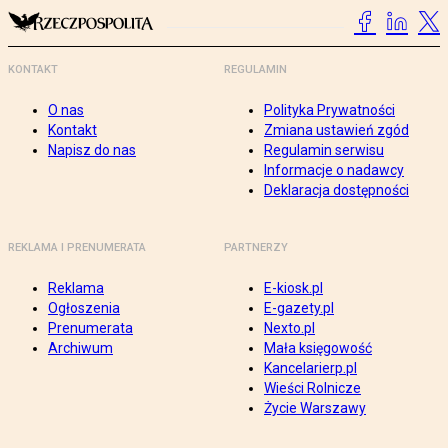
KONTAKT
REGULAMIN
O nas
Polityka Prywatności
Kontakt
Zmiana ustawień zgód
Napisz do nas
Regulamin serwisu
Informacje o nadawcy
Deklaracja dostępności
REKLAMA I PRENUMERATA
PARTNERZY
Reklama
E-kiosk.pl
Ogłoszenia
E-gazety.pl
Prenumerata
Nexto.pl
Archiwum
Mała księgowość
Kancelarierp.pl
Wieści Rolnicze
Życie Warszawy