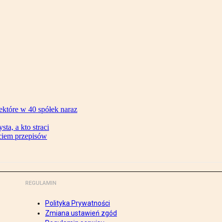
ektóre w 40 spółek naraz
ta, a kto straci
ęciem przepisów
REGULAMIN
Polityka Prywatności
Zmiana ustawień zgód