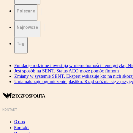
Polecane
Najnowsze
Tagi
Fundacje rodzinne inwestują w nieruchomości i energetykę. Ni
Jest sposób na SENT. Status AEO może pomóc firmom
Zmiany w systemie SENT. Ekspert wskazuje kto na nich skorzys
Unia nakazuje ograniczenie plastiku. Rząd spóźnia się z przyj
KONTAKT
O nas
Kontakt