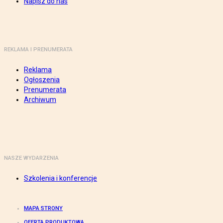
Napisz do nas
REKLAMA I PRENUMERATA
Reklama
Ogłoszenia
Prenumerata
Archiwum
NASZE WYDARZENIA
Szkolenia i konferencje
MAPA STRONY
OFERTA PRODUKTOWA