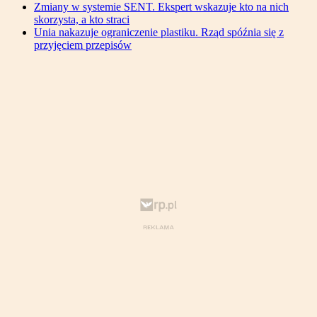
Zmiany w systemie SENT. Ekspert wskazuje kto na nich
skorzysta, a kto straci
Unia nakazuje ograniczenie plastiku. Rząd spóźnia się z
przyjęciem przepisów