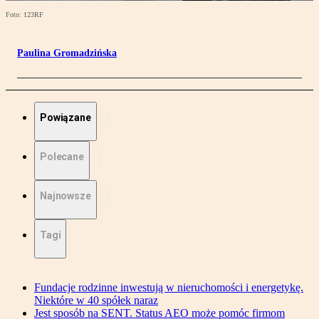
Foto: 123RF
Paulina Gromadzińska
Powiązane
Polecane
Najnowsze
Tagi
Fundacje rodzinne inwestują w nieruchomości i energetykę.
Niektóre w 40 spółek naraz
Jest sposób na SENT. Status AEO może pomóc firmom