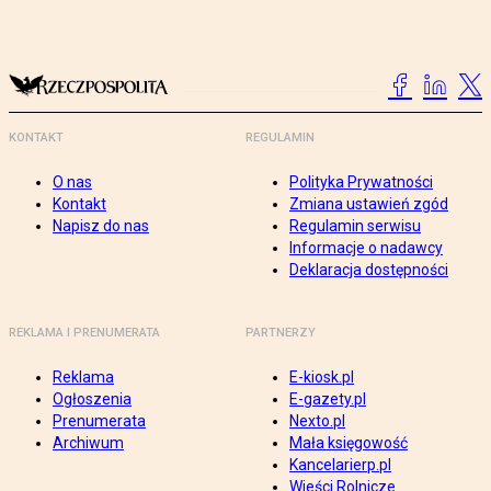
KONTAKT
REGULAMIN
O nas
Polityka Prywatności
Kontakt
Zmiana ustawień zgód
Napisz do nas
Regulamin serwisu
Informacje o nadawcy
Deklaracja dostępności
REKLAMA I PRENUMERATA
PARTNERZY
Reklama
E-kiosk.pl
Ogłoszenia
E-gazety.pl
Prenumerata
Nexto.pl
Archiwum
Mała księgowość
Kancelarierp.pl
Wieści Rolnicze