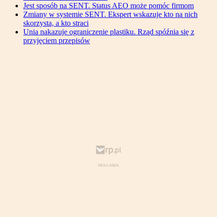
Jest sposób na SENT. Status AEO może pomóc firmom
Zmiany w systemie SENT. Ekspert wskazuje kto na nich
skorzysta, a kto straci
Unia nakazuje ograniczenie plastiku. Rząd spóźnia się z
przyjęciem przepisów