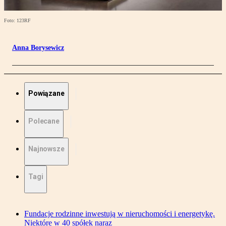
Foto: 123RF
Anna Borysewicz
Powiązane
Polecane
Najnowsze
Tagi
Fundacje rodzinne inwestują w nieruchomości i energetykę.
Niektóre w 40 spółek naraz