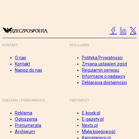
KONTAKT
REGULAMIN
O nas
Polityka Prywatności
Kontakt
Zmiana ustawień zgód
Napisz do nas
Regulamin serwisu
Informacje o nadawcy
Deklaracja dostępności
REKLAMA I PRENUMERATA
PARTNERZY
Reklama
E-kiosk.pl
Ogłoszenia
E-gazety.pl
Prenumerata
Nexto.pl
Archiwum
Mała księgowość
Kancelarierp.pl