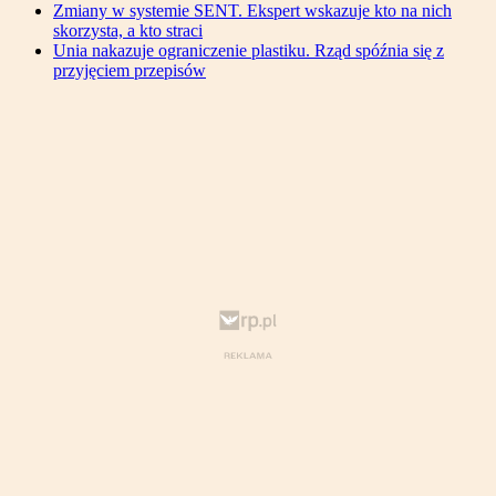
Zmiany w systemie SENT. Ekspert wskazuje kto na nich
skorzysta, a kto straci
Unia nakazuje ograniczenie plastiku. Rząd spóźnia się z
przyjęciem przepisów