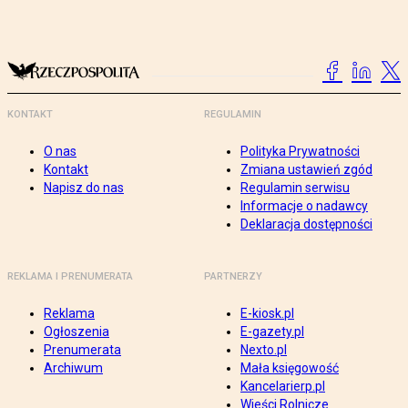
KONTAKT
REGULAMIN
O nas
Polityka Prywatności
Kontakt
Zmiana ustawień zgód
Napisz do nas
Regulamin serwisu
Informacje o nadawcy
Deklaracja dostępności
REKLAMA I PRENUMERATA
PARTNERZY
Reklama
E-kiosk.pl
Ogłoszenia
E-gazety.pl
Prenumerata
Nexto.pl
Archiwum
Mała księgowość
Kancelarierp.pl
Wieści Rolnicze