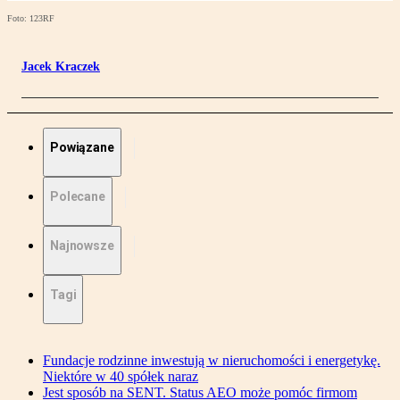
Foto: 123RF
Jacek Kraczek
Powiązane
Polecane
Najnowsze
Tagi
Fundacje rodzinne inwestują w nieruchomości i energetykę.
Niektóre w 40 spółek naraz
Jest sposób na SENT. Status AEO może pomóc firmom