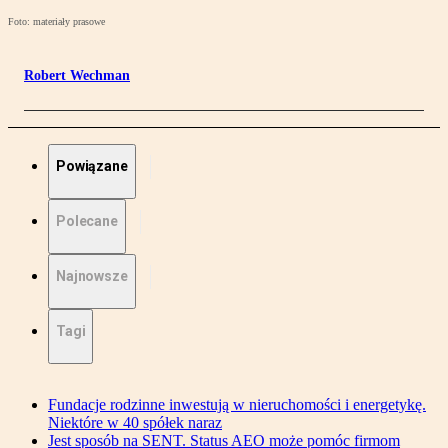
Foto: materiały prasowe
Robert Wechman
Powiązane
Polecane
Najnowsze
Tagi
Fundacje rodzinne inwestują w nieruchomości i energetykę.
Niektóre w 40 spółek naraz
Jest sposób na SENT. Status AEO może pomóc firmom