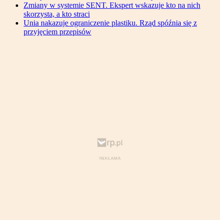
Zmiany w systemie SENT. Ekspert wskazuje kto na nich
skorzysta, a kto straci
Unia nakazuje ograniczenie plastiku. Rząd spóźnia się z
przyjęciem przepisów