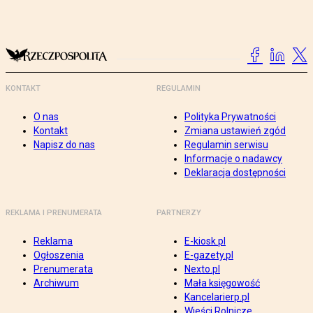
KONTAKT
REGULAMIN
O nas
Polityka Prywatności
Kontakt
Zmiana ustawień zgód
Napisz do nas
Regulamin serwisu
Informacje o nadawcy
Deklaracja dostępności
REKLAMA I PRENUMERATA
PARTNERZY
Reklama
E-kiosk.pl
Ogłoszenia
E-gazety.pl
Prenumerata
Nexto.pl
Archiwum
Mała księgowość
Kancelarierp.pl
Wieści Rolnicze