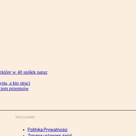
ektóre w 40 spółek naraz
ta, a kto straci
ęciem przepisów
REGULAMIN
Polityka Prywatności
Zmiana ustawień zgód