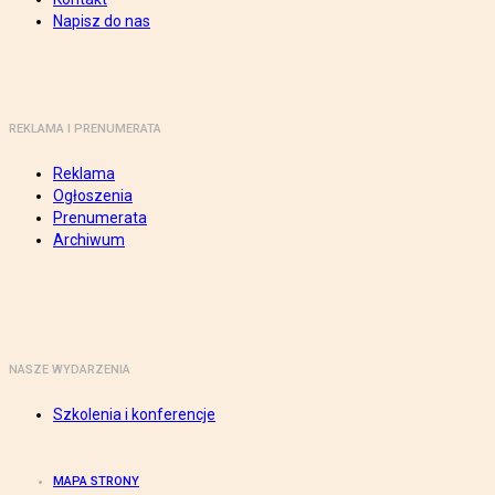
Napisz do nas
REKLAMA I PRENUMERATA
Reklama
Ogłoszenia
Prenumerata
Archiwum
NASZE WYDARZENIA
Szkolenia i konferencje
MAPA STRONY