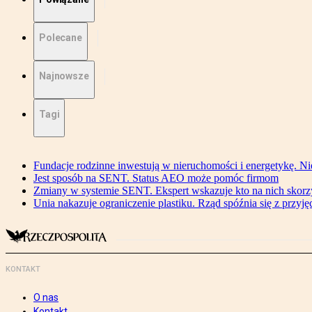
Polecane
Najnowsze
Tagi
Fundacje rodzinne inwestują w nieruchomości i energetykę. Ni
Jest sposób na SENT. Status AEO może pomóc firmom
Zmiany w systemie SENT. Ekspert wskazuje kto na nich skorzys
Unia nakazuje ograniczenie plastiku. Rząd spóźnia się z przyj
KONTAKT
O nas
Kontakt