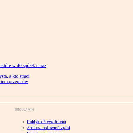
ektóre w 40 spółek naraz
ta, a kto straci
ęciem przepisów
REGULAMIN
Polityka Prywatności
Zmiana ustawień zgód