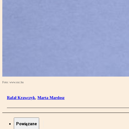
Foto: www.sxc.hu
Rafał Krawczyk
,
Marta Mardosz
Powiązane