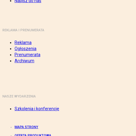
Napisz do nas
REKLAMA I PRENUMERATA
Reklama
Ogłoszenia
Prenumerata
Archiwum
NASZE WYDARZENIA
Szkolenia i konferencje
MAPA STRONY
OFERTA PRODUKTOWA