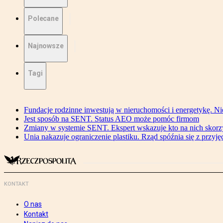
Polecane
Najnowsze
Tagi
Fundacje rodzinne inwestują w nieruchomości i energetykę. Ni
Jest sposób na SENT. Status AEO może pomóc firmom
Zmiany w systemie SENT. Ekspert wskazuje kto na nich skorzys
Unia nakazuje ograniczenie plastiku. Rząd spóźnia się z przyj
KONTAKT
O nas
Kontakt