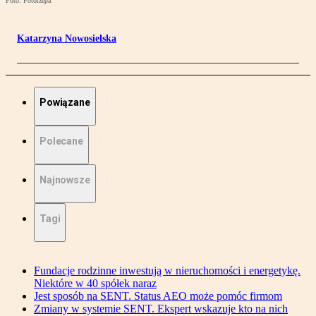
Foto: Fotorzepa
Katarzyna Nowosielska
Powiązane
Polecane
Najnowsze
Tagi
Fundacje rodzinne inwestują w nieruchomości i energetykę.
Niektóre w 40 spółek naraz
Jest sposób na SENT. Status AEO może pomóc firmom
Zmiany w systemie SENT. Ekspert wskazuje kto na nich