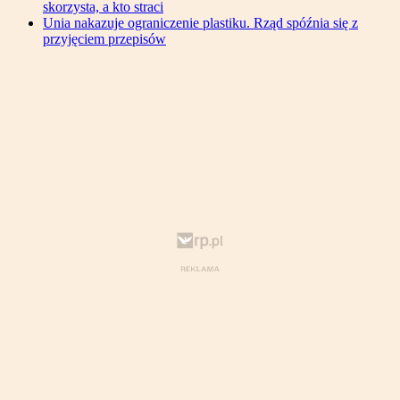
skorzysta, a kto straci
Unia nakazuje ograniczenie plastiku. Rząd spóźnia się z
przyjęciem przepisów