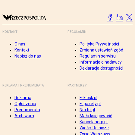
KONTAKT
REGULAMIN
O nas
Polityka Prywatności
Kontakt
Zmiana ustawień zgód
Napisz do nas
Regulamin serwisu
Informacje o nadawcy
Deklaracja dostępności
REKLAMA I PRENUMERATA
PARTNERZY
Reklama
E-kiosk.pl
Ogłoszenia
E-gazety.pl
Prenumerata
Nexto.pl
Archiwum
Mała księgowość
Kancelarierp.pl
Wieści Rolnicze
Życie Warszawy