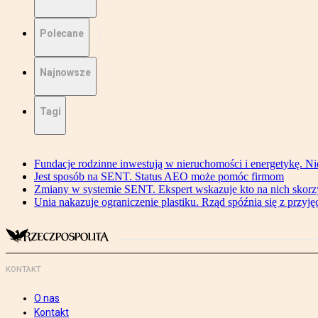
Polecane
Najnowsze
Tagi
Fundacje rodzinne inwestują w nieruchomości i energetykę. Ni
Jest sposób na SENT. Status AEO może pomóc firmom
Zmiany w systemie SENT. Ekspert wskazuje kto na nich skorzys
Unia nakazuje ograniczenie plastiku. Rząd spóźnia się z przyj
KONTAKT
O nas
Kontakt