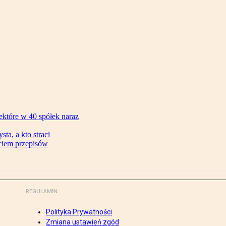
ektóre w 40 spółek naraz
ta, a kto straci
ęciem przepisów
REGULAMIN
Polityka Prywatności
Zmiana ustawień zgód