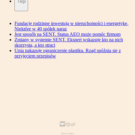
Tagi
Fundacje rodzinne inwestują w nieruchomości i energetykę.
Niektóre w 40 spółek naraz
Jest sposób na SENT. Status AEO może pomóc firmom
Zmiany w systemie SENT. Ekspert wskazuje kto na nich
skorzysta, a kto straci
Unia nakazuje ograniczenie plastiku. Rząd spóźnia się z
przyjęciem przepisów