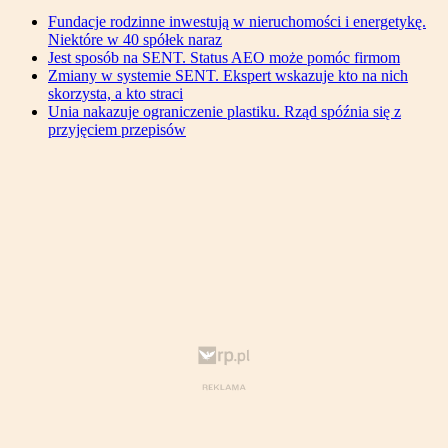
Fundacje rodzinne inwestują w nieruchomości i energetykę.
Niektóre w 40 spółek naraz
Jest sposób na SENT. Status AEO może pomóc firmom
Zmiany w systemie SENT. Ekspert wskazuje kto na nich
skorzysta, a kto straci
Unia nakazuje ograniczenie plastiku. Rząd spóźnia się z
przyjęciem przepisów