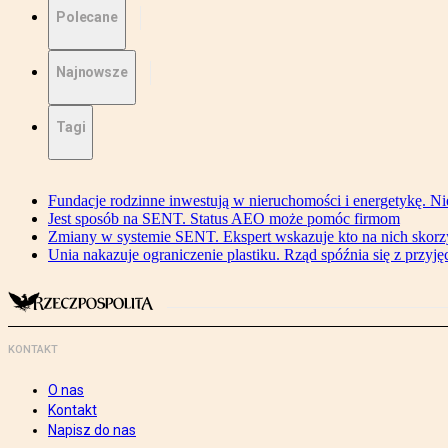
Polecane
Najnowsze
Tagi
Fundacje rodzinne inwestują w nieruchomości i energetykę. Ni
Jest sposób na SENT. Status AEO może pomóc firmom
Zmiany w systemie SENT. Ekspert wskazuje kto na nich skorzys
Unia nakazuje ograniczenie plastiku. Rząd spóźnia się z przyj
KONTAKT
O nas
Kontakt
Napisz do nas