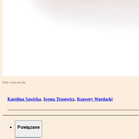
Foto: www.sxc.hu
Karolina Sawicka
,
Iwona Trusewicz
,
Ksawery Wardacki
Powiązane