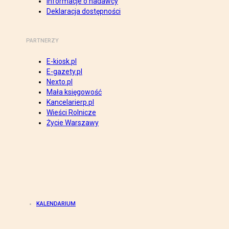
Informacje o nadawcy
Deklaracja dostępności
PARTNERZY
E-kiosk.pl
E-gazety.pl
Nexto.pl
Mała księgowość
Kancelarierp.pl
Wieści Rolnicze
Życie Warszawy
KALENDARIUM