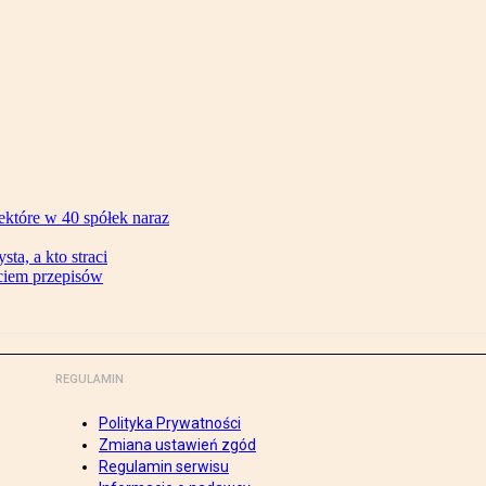
ektóre w 40 spółek naraz
ta, a kto straci
ęciem przepisów
REGULAMIN
Polityka Prywatności
Zmiana ustawień zgód
Regulamin serwisu