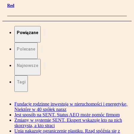
Red
Powiązane
Polecane
Najnowsze
Tagi
Fundacje rodzinne inwestują w nieruchomości i energetykę.
Niektóre w 40 spółek naraz
Jest sposób na SENT. Status AEO może pomóc firmom
Zmiany w systemie SENT. Ekspert wskazuje kto na nich
skorzysta, a kto straci
Unia nakazuje ograniczenie plastiku. Rząd spóźnia się z