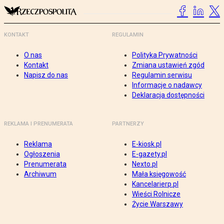
KONTAKT
REGULAMIN
O nas
Polityka Prywatności
Kontakt
Zmiana ustawień zgód
Napisz do nas
Regulamin serwisu
Informacje o nadawcy
Deklaracja dostępności
REKLAMA I PRENUMERATA
PARTNERZY
Reklama
E-kiosk.pl
Ogłoszenia
E-gazety.pl
Prenumerata
Nexto.pl
Archiwum
Mała księgowość
Kancelarierp.pl
Wieści Rolnicze
Życie Warszawy