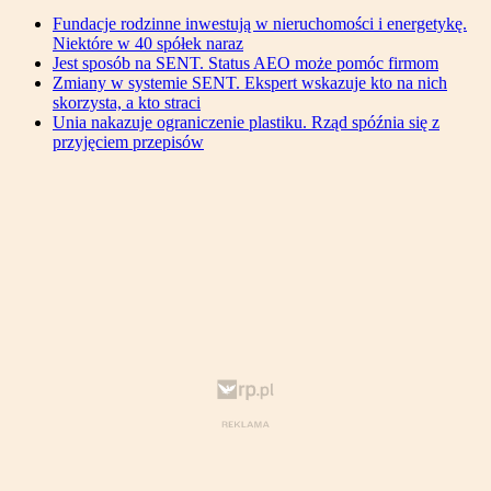
Fundacje rodzinne inwestują w nieruchomości i energetykę.
Niektóre w 40 spółek naraz
Jest sposób na SENT. Status AEO może pomóc firmom
Zmiany w systemie SENT. Ekspert wskazuje kto na nich
skorzysta, a kto straci
Unia nakazuje ograniczenie plastiku. Rząd spóźnia się z
przyjęciem przepisów