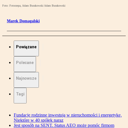
Foto: Fotorzepa, Adam Burakowski Adam Burakowski
Marek Domagalski
Powiązane
Polecane
Najnowsze
Tagi
Fundacje rodzinne inwestują w nieruchomości i energetykę.
Niektóre w 40 spółek naraz
Jest sposób na SENT. Status AEO może pomóc firmom