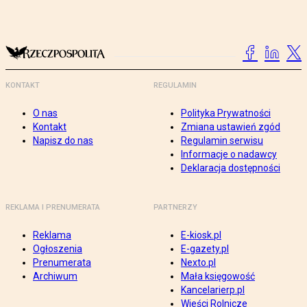
KONTAKT
REGULAMIN
O nas
Polityka Prywatności
Kontakt
Zmiana ustawień zgód
Napisz do nas
Regulamin serwisu
Informacje o nadawcy
Deklaracja dostępności
REKLAMA I PRENUMERATA
PARTNERZY
Reklama
E-kiosk.pl
Ogłoszenia
E-gazety.pl
Prenumerata
Nexto.pl
Archiwum
Mała księgowość
Kancelarierp.pl
Wieści Rolnicze