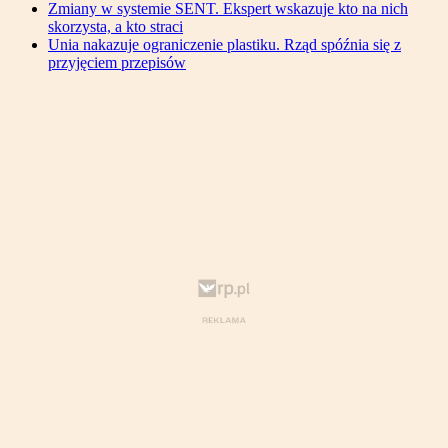
Zmiany w systemie SENT. Ekspert wskazuje kto na nich
skorzysta, a kto straci
Unia nakazuje ograniczenie plastiku. Rząd spóźnia się z
przyjęciem przepisów