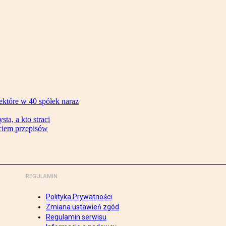
ektóre w 40 spółek naraz
ta, a kto straci
ęciem przepisów
REGULAMIN
Polityka Prywatności
Zmiana ustawień zgód
Regulamin serwisu