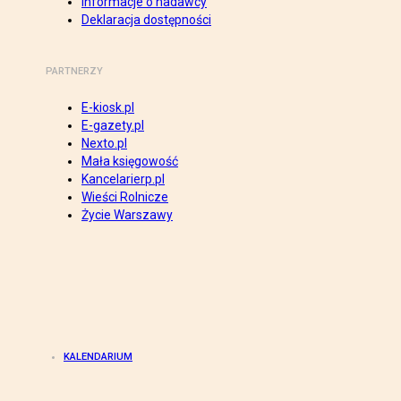
Informacje o nadawcy
Deklaracja dostępności
PARTNERZY
E-kiosk.pl
E-gazety.pl
Nexto.pl
Mała księgowość
Kancelarierp.pl
Wieści Rolnicze
Życie Warszawy
KALENDARIUM