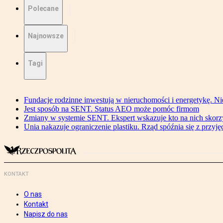
Polecane
Najnowsze
Tagi
Fundacje rodzinne inwestują w nieruchomości i energetykę. Ni
Jest sposób na SENT. Status AEO może pomóc firmom
Zmiany w systemie SENT. Ekspert wskazuje kto na nich skorzys
Unia nakazuje ograniczenie plastiku. Rząd spóźnia się z przyj
KONTAKT
O nas
Kontakt
Napisz do nas