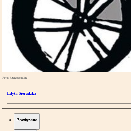
Foto: Rzeczpospolita
Edyta Sieradzka
Powiązane