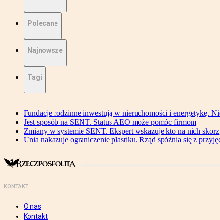
Polecane
Najnowsze
Tagi
Fundacje rodzinne inwestują w nieruchomości i energetykę. Ni
Jest sposób na SENT. Status AEO może pomóc firmom
Zmiany w systemie SENT. Ekspert wskazuje kto na nich skorzys
Unia nakazuje ograniczenie plastiku. Rząd spóźnia się z przyj
KONTAKT
O nas
Kontakt