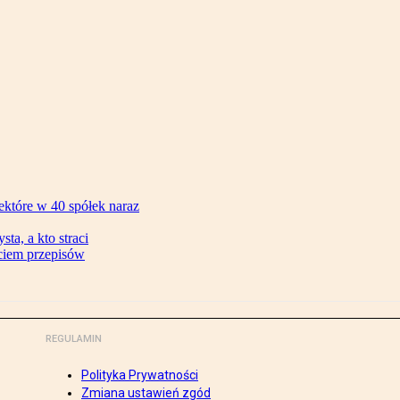
ektóre w 40 spółek naraz
ta, a kto straci
ęciem przepisów
REGULAMIN
Polityka Prywatności
Zmiana ustawień zgód