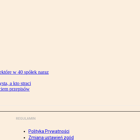
ektóre w 40 spółek naraz
ta, a kto straci
ęciem przepisów
REGULAMIN
Polityka Prywatności
Zmiana ustawień zgód