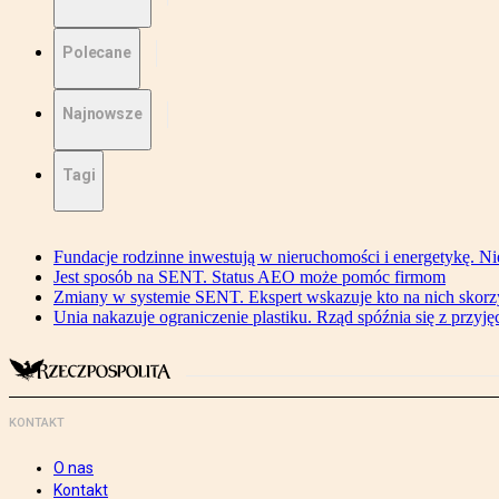
Polecane
Najnowsze
Tagi
Fundacje rodzinne inwestują w nieruchomości i energetykę. Ni
Jest sposób na SENT. Status AEO może pomóc firmom
Zmiany w systemie SENT. Ekspert wskazuje kto na nich skorzys
Unia nakazuje ograniczenie plastiku. Rząd spóźnia się z przyj
KONTAKT
O nas
Kontakt