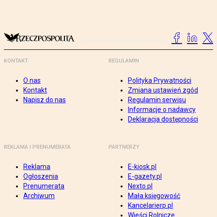
KONTAKT
REGULAMIN
O nas
Polityka Prywatności
Kontakt
Zmiana ustawień zgód
Napisz do nas
Regulamin serwisu
Informacje o nadawcy
Deklaracja dostępności
REKLAMA I PRENUMERATA
PARTNERZY
Reklama
E-kiosk.pl
Ogłoszenia
E-gazety.pl
Prenumerata
Nexto.pl
Archiwum
Mała księgowość
Kancelarierp.pl
Wieści Rolnicze