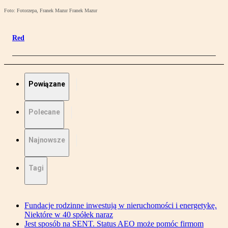
Foto: Fotorzepa, Franek Mazur Franek Mazur
Red
Powiązane
Polecane
Najnowsze
Tagi
Fundacje rodzinne inwestują w nieruchomości i energetykę.
Niektóre w 40 spółek naraz
Jest sposób na SENT. Status AEO może pomóc firmom