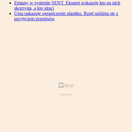
Zmiany w systemie SENT. Ekspert wskazuje kto na nich
skorzysta, a kto straci
Unia nakazuje ograniczenie plastiku. Rząd spóźnia się z
przyjęciem przepisów