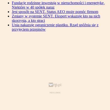
Fundacje rodzinne inwestują w nieruchomości i energetykę.
Niektóre w 40 spółek naraz
Jest sposób na SENT. Status AEO może pomóc firmom
Zmiany w systemie SENT. Ekspert wskazuje kto na nich
skorzysta, a kto straci
Unia nakazuje ograniczenie plastiku. Rząd spóźnia się z
przyjęciem przepisów