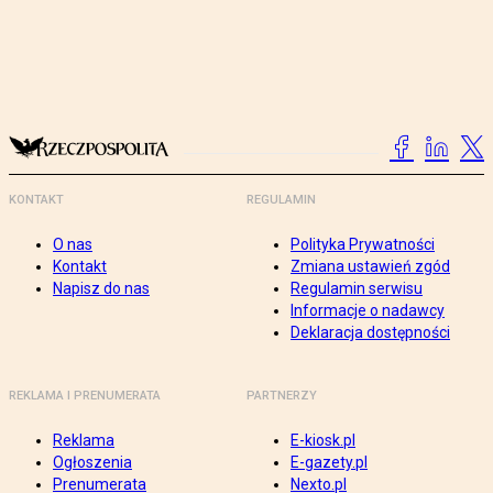
KONTAKT
REGULAMIN
O nas
Polityka Prywatności
Kontakt
Zmiana ustawień zgód
Napisz do nas
Regulamin serwisu
Informacje o nadawcy
Deklaracja dostępności
REKLAMA I PRENUMERATA
PARTNERZY
Reklama
E-kiosk.pl
Ogłoszenia
E-gazety.pl
Prenumerata
Nexto.pl