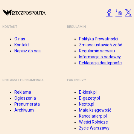
KONTAKT
REGULAMIN
O nas
Polityka Prywatności
Kontakt
Zmiana ustawień zgód
Napisz do nas
Regulamin serwisu
Informacje o nadawcy
Deklaracja dostępności
REKLAMA I PRENUMERATA
PARTNERZY
Reklama
E-kiosk.pl
Ogłoszenia
E-gazety.pl
Prenumerata
Nexto.pl
Archiwum
Mała księgowość
Kancelarierp.pl
Wieści Rolnicze
Życie Warszawy