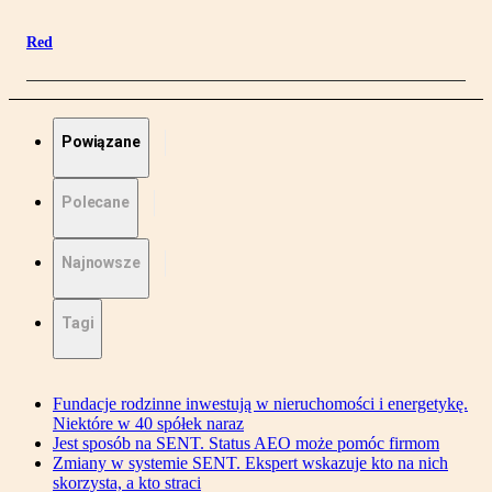
Red
Powiązane
Polecane
Najnowsze
Tagi
Fundacje rodzinne inwestują w nieruchomości i energetykę.
Niektóre w 40 spółek naraz
Jest sposób na SENT. Status AEO może pomóc firmom
Zmiany w systemie SENT. Ekspert wskazuje kto na nich
skorzysta, a kto straci