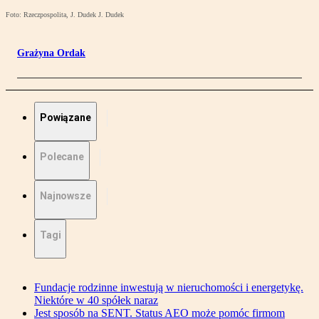
Foto: Rzeczpospolita, J. Dudek J. Dudek
Grażyna Ordak
Powiązane
Polecane
Najnowsze
Tagi
Fundacje rodzinne inwestują w nieruchomości i energetykę.
Niektóre w 40 spółek naraz
Jest sposób na SENT. Status AEO może pomóc firmom