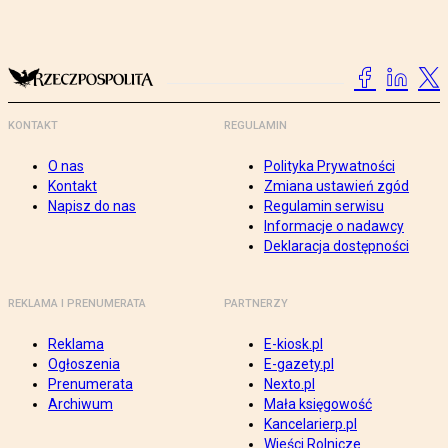
KONTAKT
REGULAMIN
O nas
Polityka Prywatności
Kontakt
Zmiana ustawień zgód
Napisz do nas
Regulamin serwisu
Informacje o nadawcy
Deklaracja dostępności
REKLAMA I PRENUMERATA
PARTNERZY
Reklama
E-kiosk.pl
Ogłoszenia
E-gazety.pl
Prenumerata
Nexto.pl
Archiwum
Mała księgowość
Kancelarierp.pl
Wieści Rolnicze