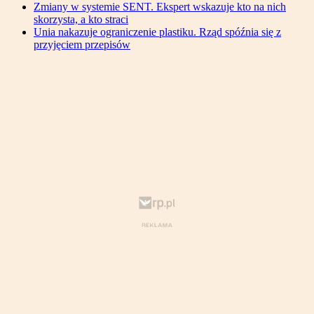
Zmiany w systemie SENT. Ekspert wskazuje kto na nich
skorzysta, a kto straci
Unia nakazuje ograniczenie plastiku. Rząd spóźnia się z
przyjęciem przepisów