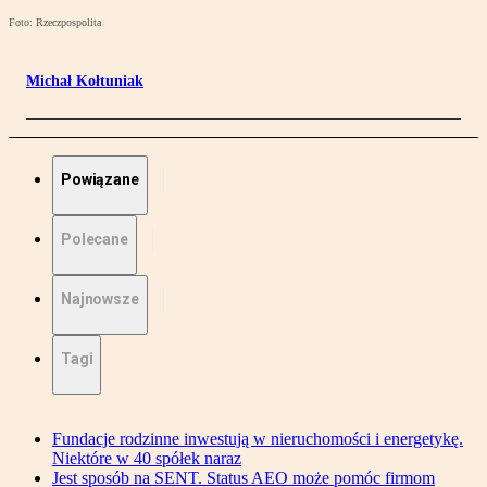
Foto: Rzeczpospolita
Michał Kołtuniak
Powiązane
Polecane
Najnowsze
Tagi
Fundacje rodzinne inwestują w nieruchomości i energetykę.
Niektóre w 40 spółek naraz
Jest sposób na SENT. Status AEO może pomóc firmom