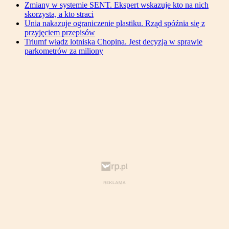
Zmiany w systemie SENT. Ekspert wskazuje kto na nich
skorzysta, a kto straci
Unia nakazuje ograniczenie plastiku. Rząd spóźnia się z
przyjęciem przepisów
Triumf władz lotniska Chopina. Jest decyzja w sprawie
parkometrów za miliony