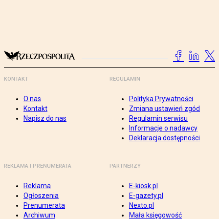
KONTAKT
REGULAMIN
O nas
Polityka Prywatności
Kontakt
Zmiana ustawień zgód
Napisz do nas
Regulamin serwisu
Informacje o nadawcy
Deklaracja dostępności
REKLAMA I PRENUMERATA
PARTNERZY
Reklama
E-kiosk.pl
Ogłoszenia
E-gazety.pl
Prenumerata
Nexto.pl
Archiwum
Mała księgowość