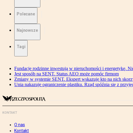
Polecane
Najnowsze
Tagi
Fundacje rodzinne inwestują w nieruchomości i energetykę. Ni
Jest sposób na SENT. Status AEO może pomóc firmom
Zmiany w systemie SENT. Ekspert wskazuje kto na nich skorzys
Unia nakazuje ograniczenie plastiku. Rząd spóźnia się z przyj
KONTAKT
O nas
Kontakt