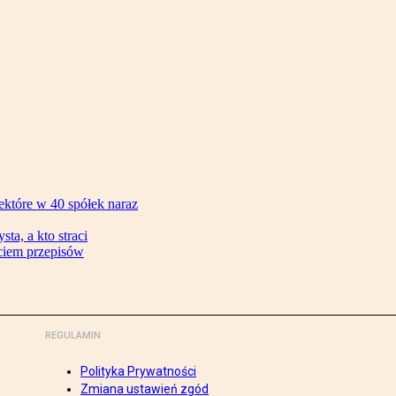
ektóre w 40 spółek naraz
ta, a kto straci
ęciem przepisów
REGULAMIN
Polityka Prywatności
Zmiana ustawień zgód