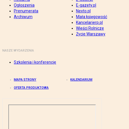
Ogłoszenia
E-gazety.pl
Prenumerata
Nexto.pl
Archiwum
Mała księgowość
Kancelarierp.pl
Wieści Rolnicze
Życie Warszawy
NASZE WYDARZENIA
Szkolenia i konferencje
MAPA STRONY
KALENDARIUM
OFERTA PRODUKTOWA