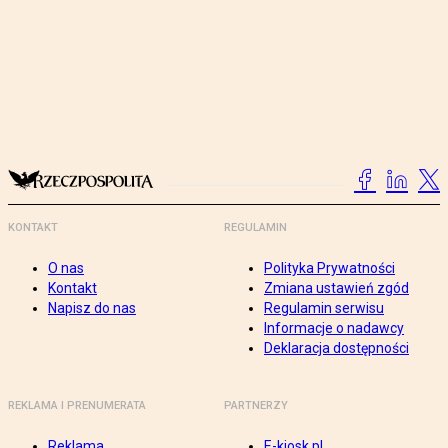
KONTAKT
REGULAMIN
O nas
Polityka Prywatności
Kontakt
Zmiana ustawień zgód
Napisz do nas
Regulamin serwisu
Informacje o nadawcy
Deklaracja dostępności
REKLAMA I PRENUMERATA
PARTNERZY
Reklama
E-kiosk.pl