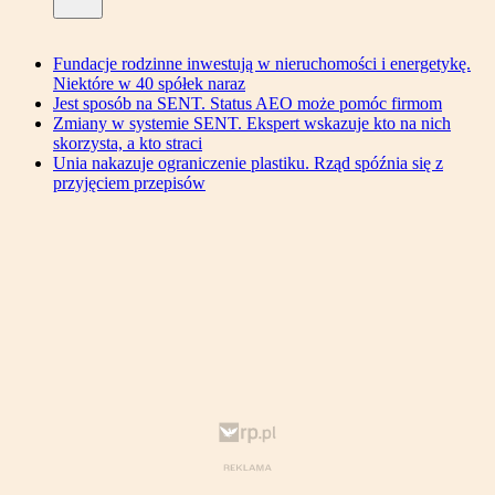
Fundacje rodzinne inwestują w nieruchomości i energetykę.
Niektóre w 40 spółek naraz
Jest sposób na SENT. Status AEO może pomóc firmom
Zmiany w systemie SENT. Ekspert wskazuje kto na nich
skorzysta, a kto straci
Unia nakazuje ograniczenie plastiku. Rząd spóźnia się z
przyjęciem przepisów