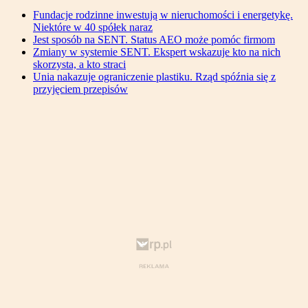
Fundacje rodzinne inwestują w nieruchomości i energetykę.
Niektóre w 40 spółek naraz
Jest sposób na SENT. Status AEO może pomóc firmom
Zmiany w systemie SENT. Ekspert wskazuje kto na nich
skorzysta, a kto straci
Unia nakazuje ograniczenie plastiku. Rząd spóźnia się z
przyjęciem przepisów