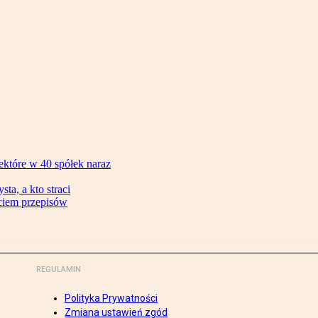
ektóre w 40 spółek naraz
ta, a kto straci
ęciem przepisów
REGULAMIN
Polityka Prywatności
Zmiana ustawień zgód