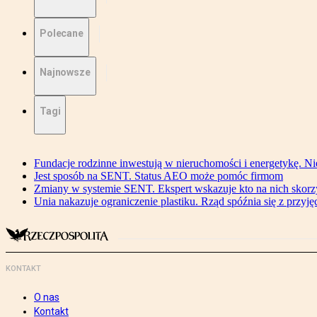
Polecane
Najnowsze
Tagi
Fundacje rodzinne inwestują w nieruchomości i energetykę. Ni
Jest sposób na SENT. Status AEO może pomóc firmom
Zmiany w systemie SENT. Ekspert wskazuje kto na nich skorzys
Unia nakazuje ograniczenie plastiku. Rząd spóźnia się z przyj
KONTAKT
O nas
Kontakt