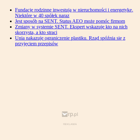
Fundacje rodzinne inwestują w nieruchomości i energetykę.
Niektóre w 40 spółek naraz
Jest sposób na SENT. Status AEO może pomóc firmom
Zmiany w systemie SENT. Ekspert wskazuje kto na nich
skorzysta, a kto straci
Unia nakazuje ograniczenie plastiku. Rząd spóźnia się z
przyjęciem przepisów