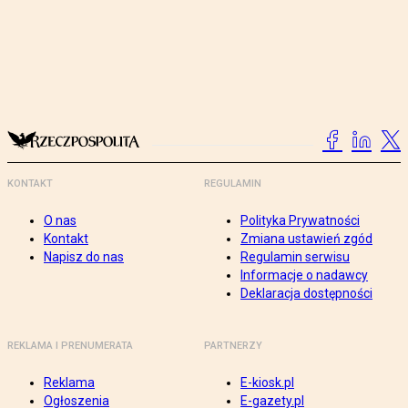
KONTAKT
REGULAMIN
O nas
Polityka Prywatności
Kontakt
Zmiana ustawień zgód
Napisz do nas
Regulamin serwisu
Informacje o nadawcy
Deklaracja dostępności
REKLAMA I PRENUMERATA
PARTNERZY
Reklama
E-kiosk.pl
Ogłoszenia
E-gazety.pl