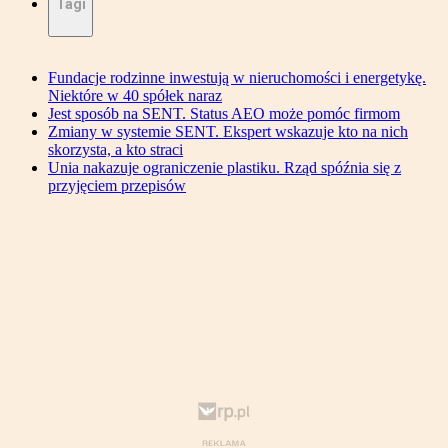
Tagi
Fundacje rodzinne inwestują w nieruchomości i energetykę.
Niektóre w 40 spółek naraz
Jest sposób na SENT. Status AEO może pomóc firmom
Zmiany w systemie SENT. Ekspert wskazuje kto na nich
skorzysta, a kto straci
Unia nakazuje ograniczenie plastiku. Rząd spóźnia się z
przyjęciem przepisów