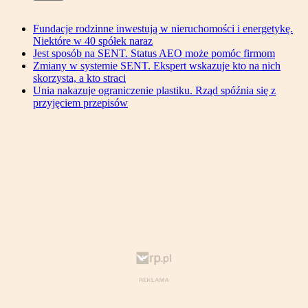
Fundacje rodzinne inwestują w nieruchomości i energetykę.
Niektóre w 40 spółek naraz
Jest sposób na SENT. Status AEO może pomóc firmom
Zmiany w systemie SENT. Ekspert wskazuje kto na nich
skorzysta, a kto straci
Unia nakazuje ograniczenie plastiku. Rząd spóźnia się z
przyjęciem przepisów