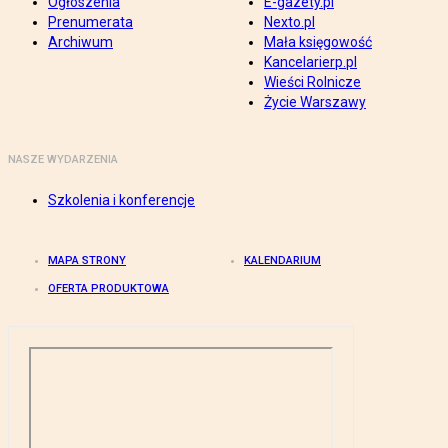
Ogłoszenia
E-gazety.pl
Prenumerata
Nexto.pl
Archiwum
Mała księgowość
Kancelarierp.pl
Wieści Rolnicze
Życie Warszawy
NASZE WYDARZENIA
Szkolenia i konferencje
MAPA STRONY
KALENDARIUM
OFERTA PRODUKTOWA