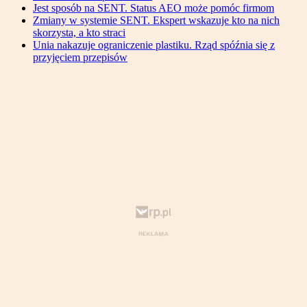
Jest sposób na SENT. Status AEO może pomóc firmom
Zmiany w systemie SENT. Ekspert wskazuje kto na nich
skorzysta, a kto straci
Unia nakazuje ograniczenie plastiku. Rząd spóźnia się z
przyjęciem przepisów