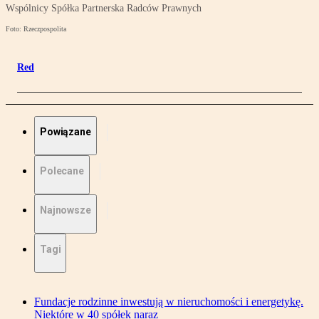
Wspólnicy Spółka Partnerska Radców Prawnych
Foto: Rzeczpospolita
Red
Powiązane
Polecane
Najnowsze
Tagi
Fundacje rodzinne inwestują w nieruchomości i energetykę.
Niektóre w 40 spółek naraz