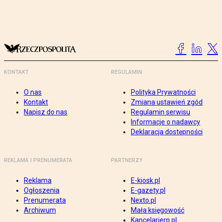
KONTAKT
REGULAMIN
O nas
Polityka Prywatności
Kontakt
Zmiana ustawień zgód
Napisz do nas
Regulamin serwisu
Informacje o nadawcy
Deklaracja dostępności
REKLAMA I PRENUMERATA
PARTNERZY
Reklama
E-kiosk.pl
Ogłoszenia
E-gazety.pl
Prenumerata
Nexto.pl
Archiwum
Mała księgowość
Kancelarierp.pl