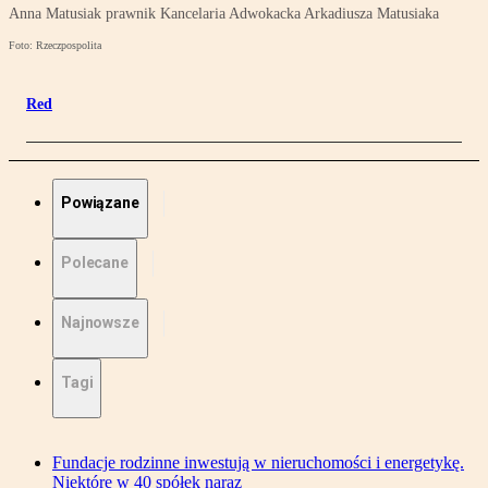
Anna Matusiak prawnik Kancelaria Adwokacka Arkadiusza Matusiaka
Foto: Rzeczpospolita
Red
Powiązane
Polecane
Najnowsze
Tagi
Fundacje rodzinne inwestują w nieruchomości i energetykę.
Niektóre w 40 spółek naraz