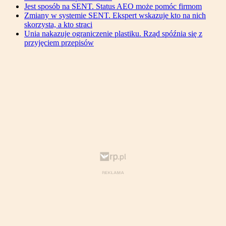
Jest sposób na SENT. Status AEO może pomóc firmom
Zmiany w systemie SENT. Ekspert wskazuje kto na nich
skorzysta, a kto straci
Unia nakazuje ograniczenie plastiku. Rząd spóźnia się z
przyjęciem przepisów