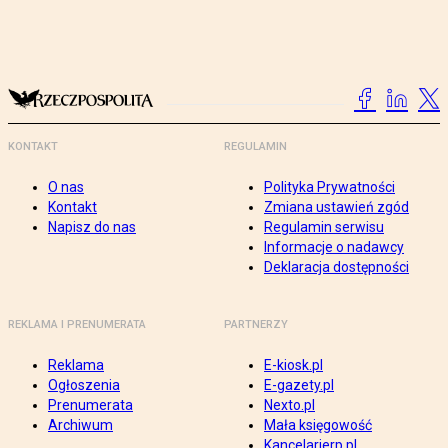
KONTAKT
REGULAMIN
O nas
Polityka Prywatności
Kontakt
Zmiana ustawień zgód
Napisz do nas
Regulamin serwisu
Informacje o nadawcy
Deklaracja dostępności
REKLAMA I PRENUMERATA
PARTNERZY
Reklama
E-kiosk.pl
Ogłoszenia
E-gazety.pl
Prenumerata
Nexto.pl
Archiwum
Mała księgowość
Kancelarierp.pl