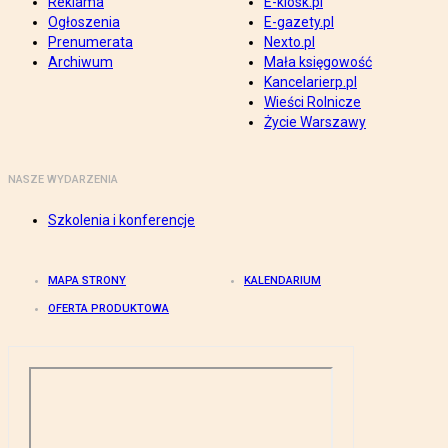
Reklama
E-kiosk.pl
Ogłoszenia
E-gazety.pl
Prenumerata
Nexto.pl
Archiwum
Mała księgowość
Kancelarierp.pl
Wieści Rolnicze
Życie Warszawy
NASZE WYDARZENIA
Szkolenia i konferencje
MAPA STRONY
KALENDARIUM
OFERTA PRODUKTOWA