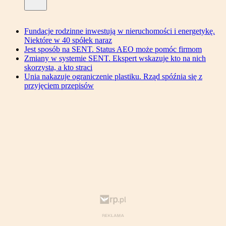
Fundacje rodzinne inwestują w nieruchomości i energetykę.
Niektóre w 40 spółek naraz
Jest sposób na SENT. Status AEO może pomóc firmom
Zmiany w systemie SENT. Ekspert wskazuje kto na nich
skorzysta, a kto straci
Unia nakazuje ograniczenie plastiku. Rząd spóźnia się z
przyjęciem przepisów